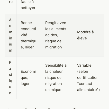
re
facile à
nettoyer
Al
Bonne
Réagit avec
u
conducti
les aliments
m
Modéré à
vité
acides,
in
élevé
thermiqu
risque de
iu
e, léger
migration
m
Pl
Sensibilité à
Variable
a
Économi
la chaleur,
(selon
st
que,
risque de
certification
iq
léger
migration
"contact
u
chimique
alimentaire")
e