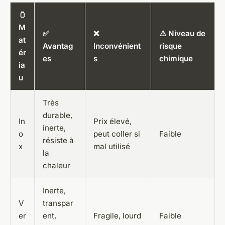
🫙
M
✅
❌
⚠️ Niveau de
at
Avantag
Inconvénient
risque
ér
es
s
chimique
ia
u
Très
durable,
In
Prix élevé,
inerte,
o
peut coller si
Faible
résiste à
x
mal utilisé
la
chaleur
Inerte,
V
transpar
er
ent,
Fragile, lourd
Faible