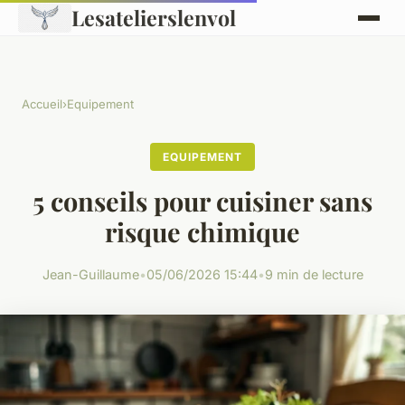
Lesatelierslenvol
Accueil
›
Equipement
EQUIPEMENT
5 conseils pour cuisiner sans
risque chimique
Jean-Guillaume
•
05/06/2026 15:44
•
9 min de lecture