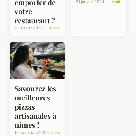
emporter de
21 janvier 2024
4 min
votre
restaurant ?
21 janvier 2024
6 min
Savourez les
meilleures
pizzas
artisanales à
nîmes !
17 novembre 2025
7 min