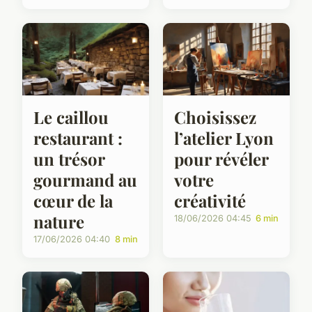
Le caillou
Choisissez
restaurant :
l’atelier Lyon
un trésor
pour révéler
gourmand au
votre
cœur de la
créativité
nature
18/06/2026 04:45
6 min
17/06/2026 04:40
8 min