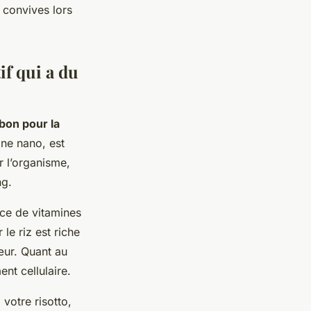
 convives lors
if qui a du
 bon pour la
one nano, est
 l’organisme,
ng.
rce de vitamines
 le riz est riche
œur. Quant au
ent cellulaire.
votre risotto,