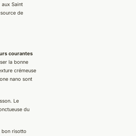
o aux Saint
 source de
eurs courantes
iser la bonne
 texture crémeuse
alone nano sont
sson. Le
 onctueuse du
 bon risotto