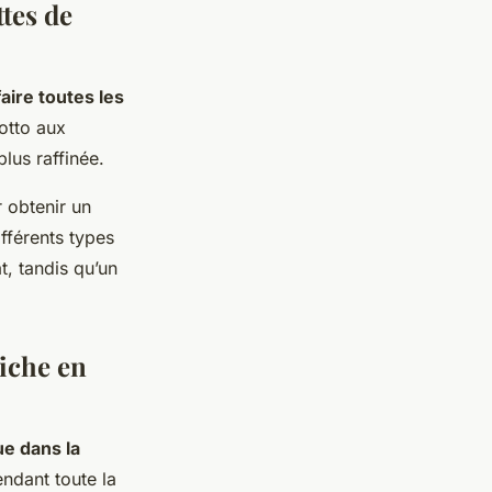
ttes de
aire toutes les
sotto aux
lus raffinée.
r obtenir un
fférents types
t, tandis qu’un
riche en
ue dans la
endant toute la