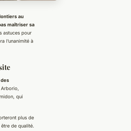
lontiers au
pas maîtriser sa
es astuces pour
ra l’unanimité à
site
n des
e Arborio,
amidon, qui
orteront plus de
 être de qualité.