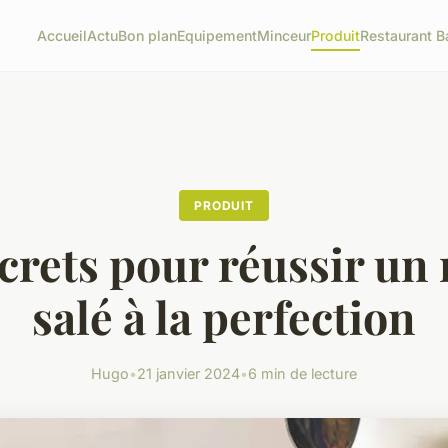
Accueil
Actu
Bon plan
Equipement
Minceur
Produit
Restaurant B
PRODUIT
crets pour réussir un 
salé à la perfection
Hugo
•
21 janvier 2024
•
6 min de lecture